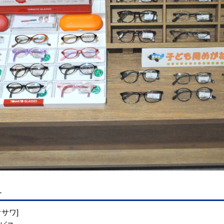
-
サワ]